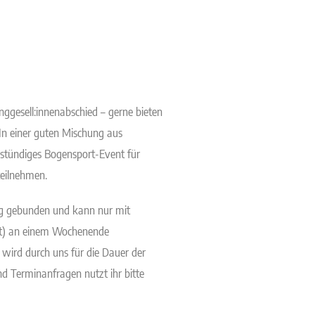
ggesell:innenabschied – gerne bieten
 In einer guten Mischung aus
istündiges Bogensport-Event für
teilnehmen.
eg gebunden und kann nur mit
eit) an einem Wochenende
wird durch uns für die Dauer der
nd Terminanfragen nutzt ihr bitte