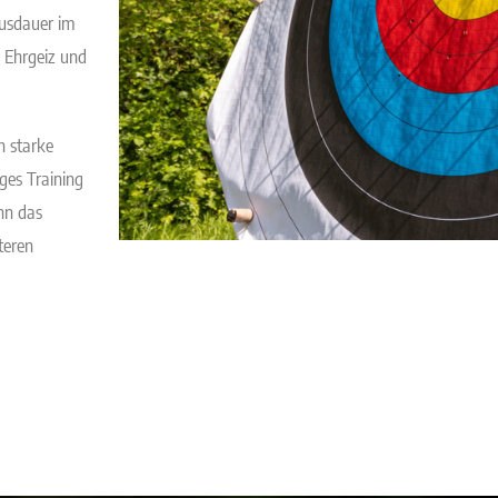
Ausdauer im
n Ehrgeiz und
h starke
ges Training
nn das
teren