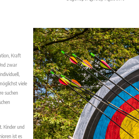
ation, Kraft
 Und zwar
ndividuell,
möglichst viele
re suchen
schen
t. Kinder und
ioren ist es