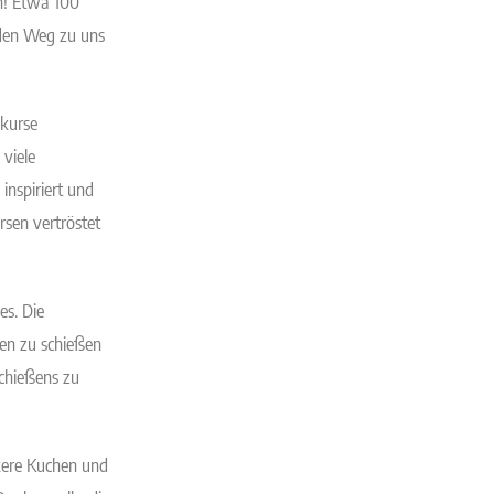
en! Etwa 100
 den Weg zu uns
hkurse
viele
inspiriert und
rsen vertröstet
es. Die
pen zu schießen
chießens zu
ckere Kuchen und