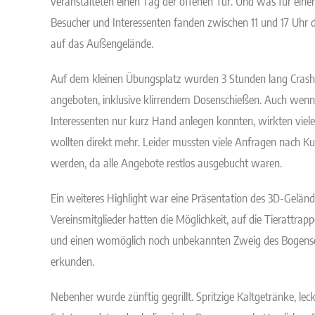
veranstalteten einen Tag der offenen Tür. Und was für ein
Besucher und Interessenten fanden zwischen 11 und 17 Uhr
auf das Außengelände.
Auf dem kleinen Übungsplatz wurden 3 Stunden lang Cras
angeboten, inklusive klirrendem Dosenschießen. Auch wenn 
Interessenten nur kurz Hand anlegen konnten, wirkten viele 
wollten direkt mehr. Leider mussten viele Anfragen nach Ku
werden, da alle Angebote restlos ausgebucht waren.
Ein weiteres Highlight war eine Präsentation des 3D-Geländ
Vereinsmitglieder hatten die Möglichkeit, auf die Tierattrap
und einen womöglich noch unbekannten Zweig des Bogens
erkunden.
Nebenher wurde zünftig gegrillt. Spritzige Kaltgetränke, le